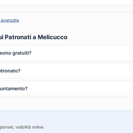
 avanzata
i Patronati a Melicucco
 sono gratuiti?
atronato?
puntamento?
rnati, visibilità online.