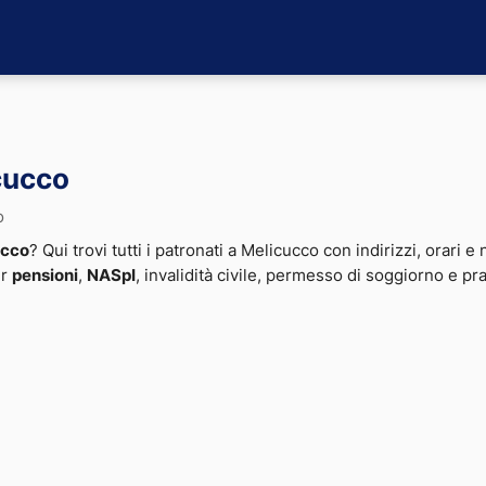
cucco
o
ucco
? Qui trovi tutti i patronati a Melicucco con indirizzi, orari e
er
pensioni
,
NASpI
, invalidità civile, permesso di soggiorno e pr