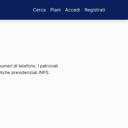
Cerca
Piani
Accedi
Registrati
 numeri di telefono. I patronati
atiche previdenziali INPS.