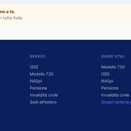
no a te.
 tutta Italia.
SERVIZI
GUIDE UTILI
ISEE
Modello 730
Modello 730
ISEE
NASpI
NASpI
Pensione
Pensione
Invalidità civile
Invalidità civile
Sedi all'estero
Scopri tutte le