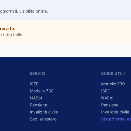
iornati, visibilità online.
no a te.
 tutta Italia.
SERVIZI
GUIDE UTILI
ISEE
Modello 730
Modello 730
ISEE
NASpI
NASpI
Pensione
Pensione
Invalidità civile
Invalidità civile
Sedi all'estero
Scopri tutte le