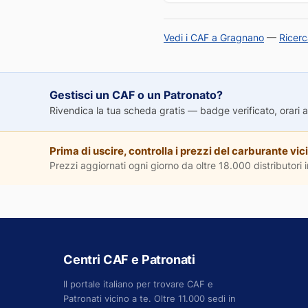
Vedi i CAF a Gragnano
—
Ricer
Gestisci un CAF o un Patronato?
Rivendica la tua scheda gratis — badge verificato, orari agg
Prima di uscire, controlla i prezzi del carburante vici
Prezzi aggiornati ogni giorno da oltre 18.000 distributori in
Centri CAF e Patronati
Il portale italiano per trovare CAF e
Patronati vicino a te. Oltre 11.000 sedi in