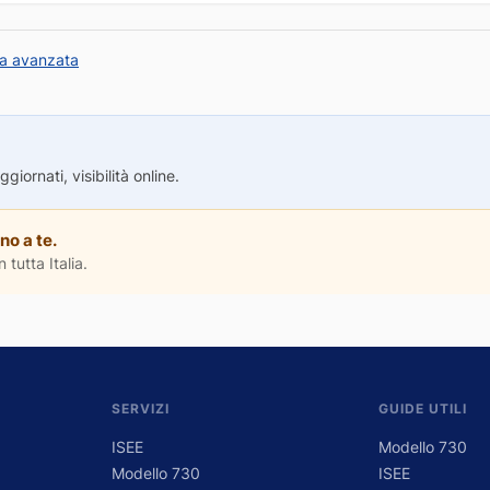
ca avanzata
iornati, visibilità online.
no a te.
 tutta Italia.
SERVIZI
GUIDE UTILI
ISEE
Modello 730
Modello 730
ISEE