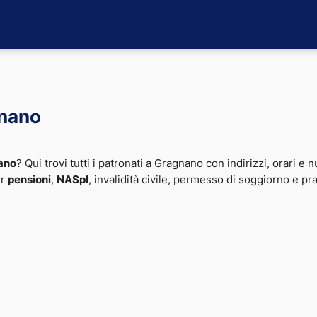
gnano
ano
? Qui trovi tutti i patronati a Gragnano con indirizzi, orari e n
er
pensioni
,
NASpI
, invalidità civile, permesso di soggiorno e pr