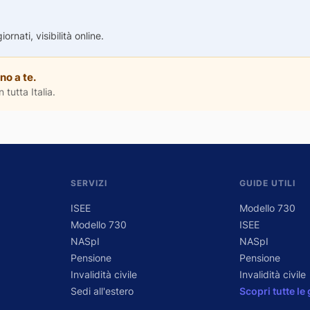
rnati, visibilità online.
no a te.
 tutta Italia.
SERVIZI
GUIDE UTILI
ISEE
Modello 730
Modello 730
ISEE
NASpI
NASpI
Pensione
Pensione
Invalidità civile
Invalidità civile
Sedi all'estero
Scopri tutte le