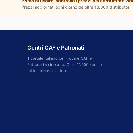
Prima di uscire, controlla i prezzi del carburante vici
Prezzi aggiornati ogni giorno da oltre 18.000 distributori in
Centri CAF e Patronati
Il portale italiano per trovare CAF e
Patronati vicino a te. Oltre 11.000 sedi in
tutta Italia e all'estero.