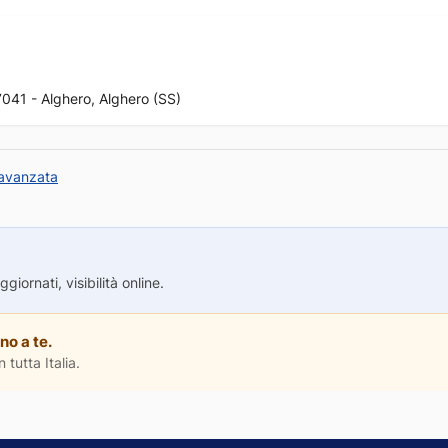
7041 - Alghero, Alghero (SS)
 avanzata
iornati, visibilità online.
no a te.
 tutta Italia.