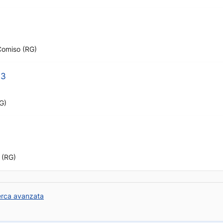
 Comiso (RG)
-3
G)
 (RG)
erca avanzata