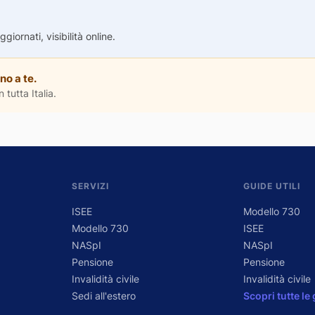
iornati, visibilità online.
no a te.
 tutta Italia.
SERVIZI
GUIDE UTILI
ISEE
Modello 730
Modello 730
ISEE
NASpI
NASpI
Pensione
Pensione
Invalidità civile
Invalidità civile
Sedi all'estero
Scopri tutte le