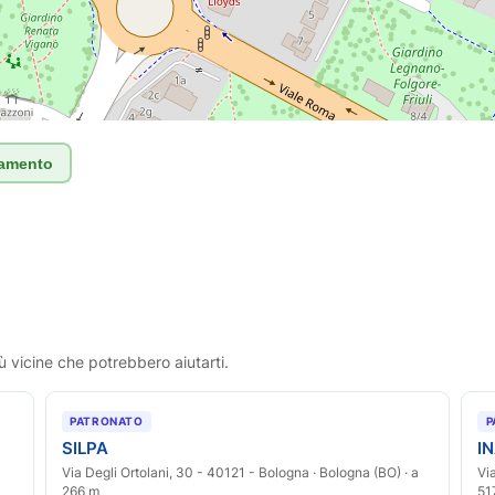
tamento
ù vicine che potrebbero aiutarti.
PATRONATO
P
SILPA
I
Via Degli Ortolani, 30 - 40121 - Bologna · Bologna (BO) · a
Vi
266 m
51