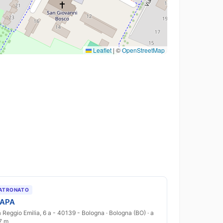
Leaflet
|
©
OpenStreetMap
ATRONATO
NAPA
a Reggio Emilia, 6 a - 40139 - Bologna · Bologna (BO) · a
7 m