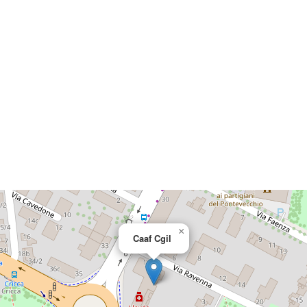
×
Caaf Cgil