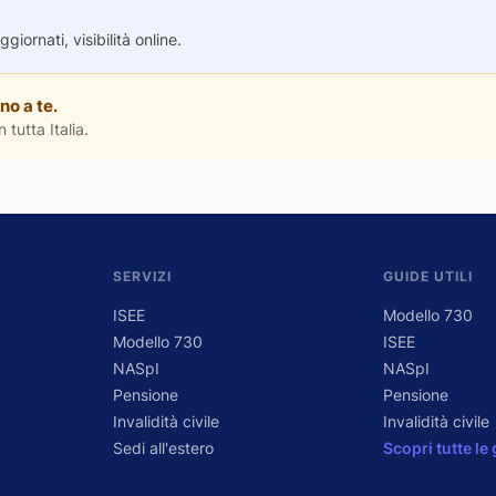
iornati, visibilità online.
no a te.
 tutta Italia.
SERVIZI
GUIDE UTILI
ISEE
Modello 730
Modello 730
ISEE
NASpI
NASpI
Pensione
Pensione
Invalidità civile
Invalidità civile
Sedi all'estero
Scopri tutte le