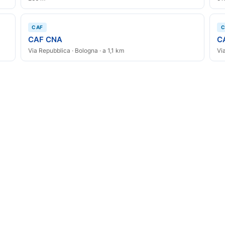
CAF
C
CAF CNA
C
Via Repubblica · Bologna · a 1,1 km
Vi